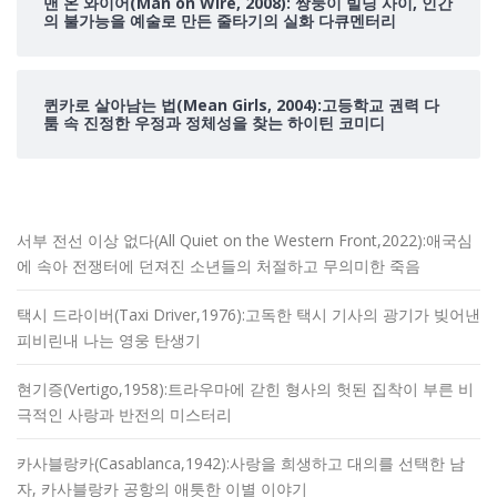
맨 온 와이어(Man on Wire, 2008): 쌍둥이 빌딩 사이, 인간
의 불가능을 예술로 만든 줄타기의 실화 다큐멘터리
퀸카로 살아남는 법(Mean Girls, 2004):고등학교 권력 다
툼 속 진정한 우정과 정체성을 찾는 하이틴 코미디
서부 전선 이상 없다(All Quiet on the Western Front,2022):애국심
에 속아 전쟁터에 던져진 소년들의 처절하고 무의미한 죽음
택시 드라이버(Taxi Driver,1976):고독한 택시 기사의 광기가 빚어낸
피비린내 나는 영웅 탄생기
현기증(Vertigo,1958):트라우마에 갇힌 형사의 헛된 집착이 부른 비
극적인 사랑과 반전의 미스터리
카사블랑카(Casablanca,1942):사랑을 희생하고 대의를 선택한 남
자, 카사블랑카 공항의 애틋한 이별 이야기