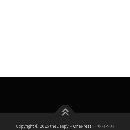
Copyright © 2026 theDeepy
–
OnePress
테마 제작자