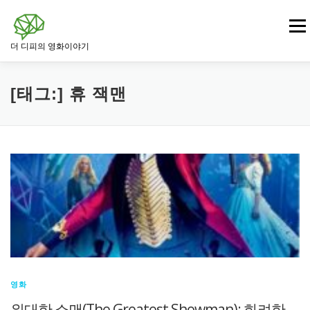
내
용
메뉴
으
더 디피의 영화이야기
로
바
로
영화
드라마 영화
범죄 · 느와르 영화
가
[태그:]
휴 잭맨
기
전쟁 · 역사 영화
로맨스 영화
판타지 · SF 영화
스릴러 · 미스터리 영화
영화
위대한 쇼맨(The Greatest Showman): 화려한