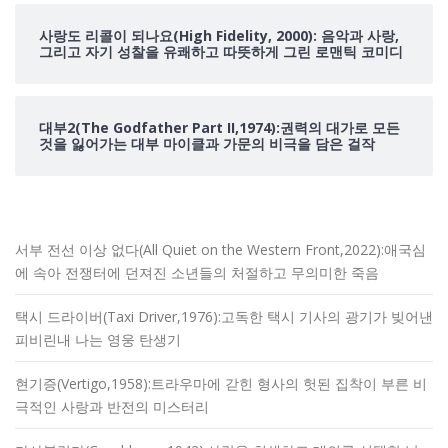
사랑도 리콜이 되나요(High Fidelity, 2000): 음악과 사랑,
그리고 자기 성찰을 유쾌하고 따뜻하게 그린 로맨틱 코미디
대부2(The Godfather Part II,1974):권력의 대가로 모든
것을 잃어가는 대부 마이클과 가문의 비극을 담은 걸작
서부 전선 이상 없다(All Quiet on the Western Front,2022):애국심
에 속아 전쟁터에 던져진 소년들의 처절하고 무의미한 죽음
택시 드라이버(Taxi Driver,1976):고독한 택시 기사의 광기가 빚어낸
피비린내 나는 영웅 탄생기
현기증(Vertigo,1958):트라우마에 갇힌 형사의 헛된 집착이 부른 비
극적인 사랑과 반전의 미스터리