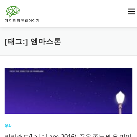
내
용
메뉴
으
더 디피의 영화이야기
로
바
로
영화
드라마 영화
범죄 · 느와르 영화
가
[태그:]
엠마스톤
기
전쟁 · 역사 영화
로맨스 영화
판타지 · SF 영화
스릴러 · 미스터리 영화
영화
라라랜드(La La Land,2016): 꿈을 좇는 배우 미아