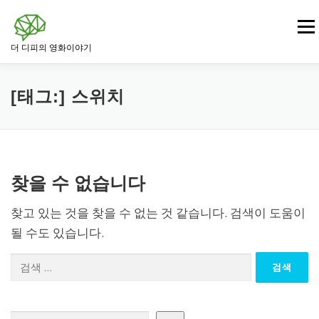
내
용
메뉴
으
더 디피의 영화이야기
로
바
로
영화
드라마 영화
범죄 · 느와르 영화
가
[태그:]
스위치
기
전쟁 · 역사 영화
로맨스 영화
판타지 · SF 영화
찾을 수 없습니다
스릴러 · 미스터리 영화
찾고 있는 것을 찾을 수 없는 것 같습니다. 검색이 도움이
될 수도 있습니다.
검
색:
검색