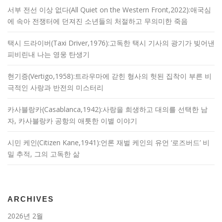
서부 전선 이상 없다(All Quiet on the Western Front,2022):애국심
에 속아 전쟁터에 던져진 소년들의 처절하고 무의미한 죽음
택시 드라이버(Taxi Driver,1976):고독한 택시 기사의 광기가 빚어낸
피비린내 나는 영웅 탄생기
현기증(Vertigo,1958):트라우마에 갇힌 형사의 헛된 집착이 부른 비
극적인 사랑과 반전의 미스터리
카사블랑카(Casablanca,1942):사랑을 희생하고 대의를 선택한 남
자, 카사블랑카 공항의 애틋한 이별 이야기
시민 케인(Citizen Kane,1941):언론 재벌 케인의 유언 ‘로즈버드’ 비
밀 추적, 그의 고독한 삶
ARCHIVES
2026년 2월