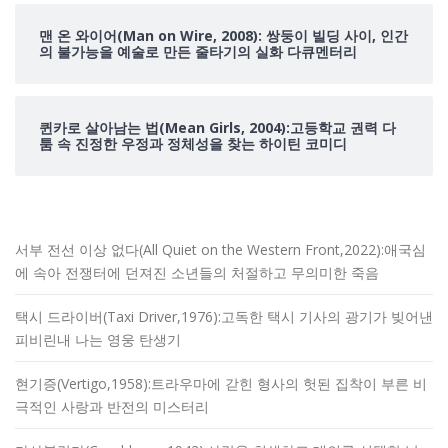
맨 온 와이어(Man on Wire, 2008): 쌍둥이 빌딩 사이, 인간
의 불가능을 예술로 만든 줄타기의 실화 다큐멘터리
퀸카로 살아남는 법(Mean Girls, 2004):고등학교 권력 다
툼 속 진정한 우정과 정체성을 찾는 하이틴 코미디
서부 전선 이상 없다(All Quiet on the Western Front,2022):애국심
에 속아 전쟁터에 던져진 소년들의 처절하고 무의미한 죽음
택시 드라이버(Taxi Driver,1976):고독한 택시 기사의 광기가 빚어낸
피비린내 나는 영웅 탄생기
현기증(Vertigo,1958):트라우마에 갇힌 형사의 헛된 집착이 부른 비
극적인 사랑과 반전의 미스터리