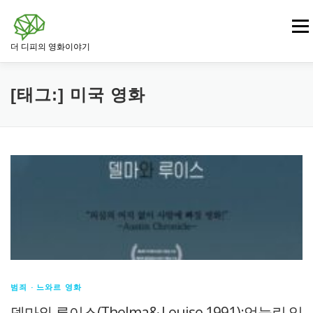
내
용
메뉴
으
더 디피의 영화이야기
로
바
로
영화
드라마 영화
범죄 · 느와르 영화
가
[태그:]
미국 영화
기
전쟁 · 역사 영화
로맨스 영화
판타지 · SF 영화
스릴러 · 미스터리 영화
범죄 · 느와르 영화
델마와 루이스(Thelma& Louise,1991):억눌린 일