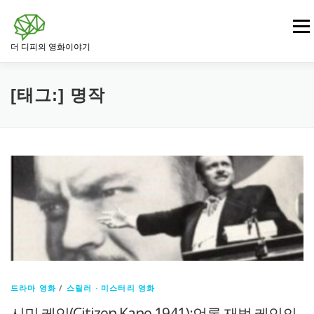
내
용
메뉴
으
더 디피의 영화이야기
로
바
로
영화
드라마 영화
범죄 · 느와르 영화
가
[태그:]
명작
기
전쟁 · 역사 영화
로맨스 영화
판타지 · SF 영화
스릴러 · 미스터리 영화
드라마 영화
/
스릴러 · 미스터리 영화
시민 케인(Citizen Kane,1941):언론 재벌 케인의