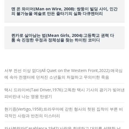
맨 온 와이어(Man on Wire, 2008): 쌍둥이 빌딩 사이, 인간
의 불가능을 예술로 만든 줄타기의 실화 다큐멘터리
퀸카로 살아남는 법(Mean Girls, 2004):고등학교 권력 다
툼 속 진정한 우정과 정체성을 찾는 하이틴 코미디
서부 전선 이상 없다(All Quiet on the Western Front,2022):애국심
에 속아 전쟁터에 던져진 소년들의 처절하고 무의미한 죽음
택시 드라이버(Taxi Driver,1976):고독한 택시 기사의 광기가 빚어낸
피비린내 나는 영웅 탄생기
현기증(Vertigo,1958):트라우마에 갇힌 형사의 헛된 집착이 부른 비
극적인 사랑과 반전의 미스터리
카사블랑카(Casablanca,1942):사랑을 희생하고 대의를 선택한 남