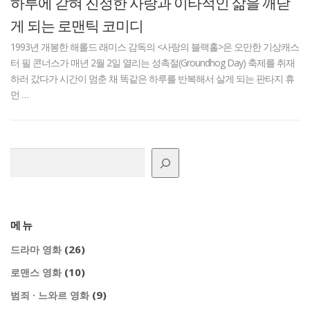
하루에 갇혀 진정한 사랑과 이타적인 삶을 깨닫
게 되는 로맨틱 코미디
1993년 개봉한 해롤드 래미스 감독의 <사랑의 블랙홀>은 오만한 기상캐스
터 필 콘너스가 매년 2월 2일 열리는 성촉절(Groundhog Day) 축제를 취재
하러 갔다가 시간이 멈춘 채 똑같은 하루를 반복해서 살게 되는 판타지 휴
먼 …
검색
메뉴
(26)
드라마 영화
(10)
로맨스 영화
(9)
범죄 · 느와르 영화