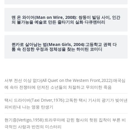
맨 온 와이어(Man on Wire, 2008): 쌍둥이 빌딩 사이, 인간
의 불가능을 예술로 만든 줄타기의 실화 다큐멘터리
퀸카로 살아남는 법(Mean Girls, 2004):고등학교 권력 다
툼 속 진정한 우정과 정체성을 찾는 하이틴 코미디
서부 전선 이상 없다(All Quiet on the Western Front,2022):애국심
에 속아 전쟁터에 던져진 소년들의 처절하고 무의미한 죽음
택시 드라이버(Taxi Driver,1976):고독한 택시 기사의 광기가 빚어낸
피비린내 나는 영웅 탄생기
현기증(Vertigo,1958):트라우마에 갇힌 형사의 헛된 집착이 부른 비
극적인 사랑과 반전의 미스터리