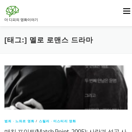
내
용
메뉴
으
더 디피의 영화이야기
로
바
로
영화
드라마 영화
범죄 · 느와르 영화
가
[태그:]
멜로 로맨스 드라마
기
전쟁 · 역사 영화
로맨스 영화
판타지 · SF 영화
스릴러 · 미스터리 영화
범죄 · 느와르 영화
/
스릴러 · 미스터리 영화
매치 포인트(Match Point, 2005): 사랑과 성공 사