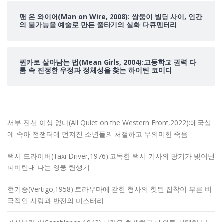
맨 온 와이어(Man on Wire, 2008): 쌍둥이 빌딩 사이, 인간
의 불가능을 예술로 만든 줄타기의 실화 다큐멘터리
퀸카로 살아남는 법(Mean Girls, 2004):고등학교 권력 다
툼 속 진정한 우정과 정체성을 찾는 하이틴 코미디
서부 전선 이상 없다(All Quiet on the Western Front,2022):애국심
에 속아 전쟁터에 던져진 소년들의 처절하고 무의미한 죽음
택시 드라이버(Taxi Driver,1976):고독한 택시 기사의 광기가 빚어낸
피비린내 나는 영웅 탄생기
현기증(Vertigo,1958):트라우마에 갇힌 형사의 헛된 집착이 부른 비
극적인 사랑과 반전의 미스터리