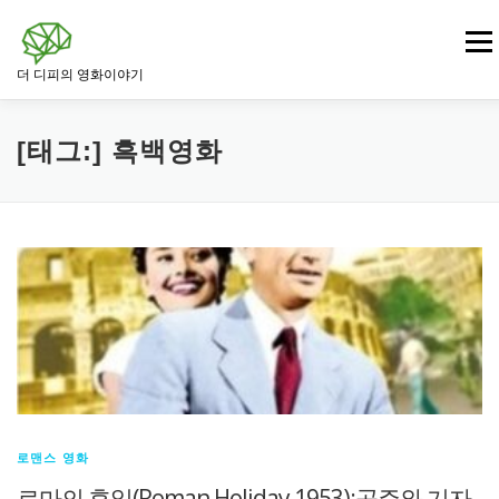
내
용
메뉴
으
더 디피의 영화이야기
로
바
로
영화
드라마 영화
범죄 · 느와르 영화
가
[태그:]
흑백영화
기
전쟁 · 역사 영화
로맨스 영화
판타지 · SF 영화
스릴러 · 미스터리 영화
로맨스 영화
로마의 휴일(Roman Holiday,1953):공주와 기자