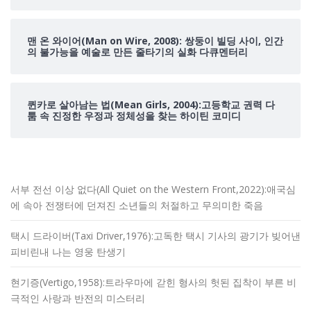
맨 온 와이어(Man on Wire, 2008): 쌍둥이 빌딩 사이, 인간
의 불가능을 예술로 만든 줄타기의 실화 다큐멘터리
퀸카로 살아남는 법(Mean Girls, 2004):고등학교 권력 다
툼 속 진정한 우정과 정체성을 찾는 하이틴 코미디
서부 전선 이상 없다(All Quiet on the Western Front,2022):애국심
에 속아 전쟁터에 던져진 소년들의 처절하고 무의미한 죽음
택시 드라이버(Taxi Driver,1976):고독한 택시 기사의 광기가 빚어낸
피비린내 나는 영웅 탄생기
현기증(Vertigo,1958):트라우마에 갇힌 형사의 헛된 집착이 부른 비
극적인 사랑과 반전의 미스터리