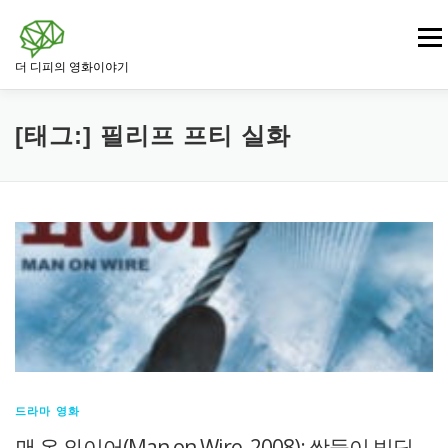
내
용
메뉴
으
더 디피의 영화이야기
로
바
로
영화
드라마 영화
범죄 · 느와르 영화
가
[태그:]
필리프 프티 실화
기
전쟁 · 역사 영화
로맨스 영화
판타지 · SF 영화
스릴러 · 미스터리 영화
드라마 영화
맨 온 와이어(Man on Wire, 2008): 쌍둥이 빌딩