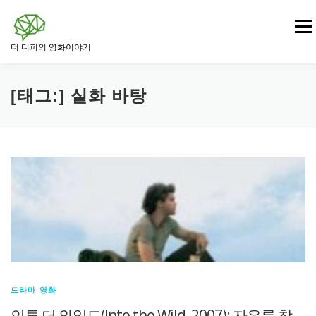
내
용
메뉴
으
더 디피의 영화이야기
로
바
로
영화
드라마 영화
범죄 · 느와르 영화
가
[태그:]
실화 바탕
기
전쟁 · 역사 영화
로맨스 영화
판타지 · SF 영화
스릴러 · 미스터리 영화
드라마 영화
인투 더 와일드(Into the Wild, 2007): 자유를 찾