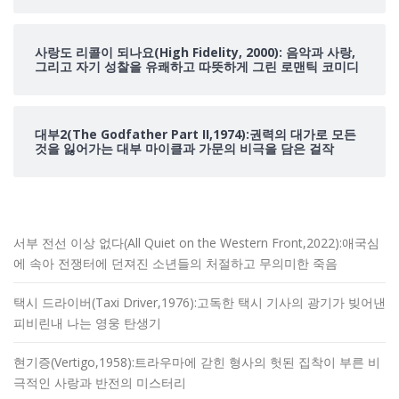
사랑도 리콜이 되나요(High Fidelity, 2000): 음악과 사랑,
그리고 자기 성찰을 유쾌하고 따뜻하게 그린 로맨틱 코미디
대부2(The Godfather Part II,1974):권력의 대가로 모든
것을 잃어가는 대부 마이클과 가문의 비극을 담은 걸작
서부 전선 이상 없다(All Quiet on the Western Front,2022):애국심
에 속아 전쟁터에 던져진 소년들의 처절하고 무의미한 죽음
택시 드라이버(Taxi Driver,1976):고독한 택시 기사의 광기가 빚어낸
피비린내 나는 영웅 탄생기
현기증(Vertigo,1958):트라우마에 갇힌 형사의 헛된 집착이 부른 비
극적인 사랑과 반전의 미스터리