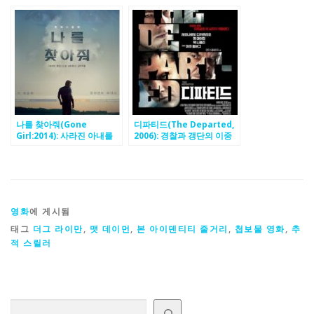
처와 재회를 그린 이야기
전 스릴러
나를 찾아줘(Gone
디파티드(The Departed,
Girl:2014): 사라진 아내를
2006): 경찰과 갱단의 이중
찾아라 추적 스릴러
스파이, 숨막히는 잠입수사
와 배신의 끝, 진실을 찾아가
는 심리 스릴러
영화
에 게시됨
태그
더그 라이만
,
맷 데이먼
,
본 아이덴티티 줄거리
,
첩보물 영화
,
추
적 스릴러
검색