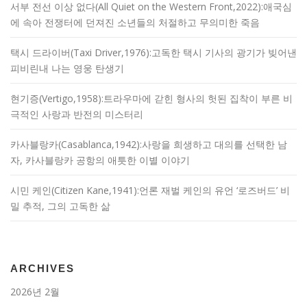
서부 전선 이상 없다(All Quiet on the Western Front,2022):애국심
에 속아 전쟁터에 던져진 소년들의 처절하고 무의미한 죽음
택시 드라이버(Taxi Driver,1976):고독한 택시 기사의 광기가 빚어낸
피비린내 나는 영웅 탄생기
현기증(Vertigo,1958):트라우마에 갇힌 형사의 헛된 집착이 부른 비
극적인 사랑과 반전의 미스터리
카사블랑카(Casablanca,1942):사랑을 희생하고 대의를 선택한 남
자, 카사블랑카 공항의 애틋한 이별 이야기
시민 케인(Citizen Kane,1941):언론 재벌 케인의 유언 ‘로즈버드’ 비
밀 추적, 그의 고독한 삶
ARCHIVES
2026년 2월