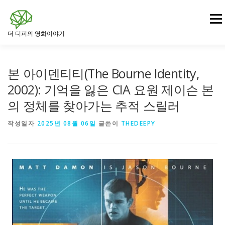
내
용
메뉴
으
더 디피의 영화이야기
로
바
로
영화
드라마 영화
범죄 · 느와르 영화
가
본 아이덴티티(The Bourne Identity,
기
2002): 기억을 잃은 CIA 요원 제이슨 본
의 정체를 찾아가는 추적 스릴러
전쟁 · 역사 영화
로맨스 영화
판타지 · SF 영화
작성일자
2025년 08월 06일
글쓴이
THEDEEPY
스릴러 · 미스터리 영화