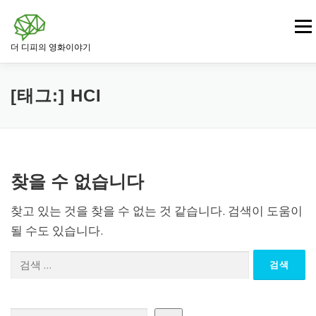
내
용
메뉴
으
더 디피의 영화이야기
로
바
로
영화
드라마 영화
범죄 · 느와르 영화
가
[태그:]
HCI
기
전쟁 · 역사 영화
로맨스 영화
판타지 · SF 영화
찾을 수 없습니다
스릴러 · 미스터리 영화
찾고 있는 것을 찾을 수 없는 것 같습니다. 검색이 도움이
될 수도 있습니다.
검
색:
검색