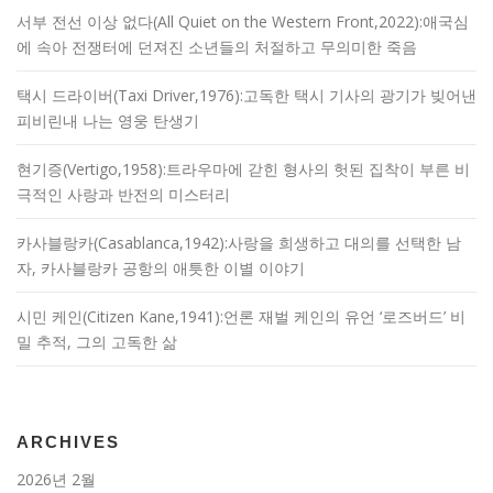
서부 전선 이상 없다(All Quiet on the Western Front,2022):애국심
에 속아 전쟁터에 던져진 소년들의 처절하고 무의미한 죽음
택시 드라이버(Taxi Driver,1976):고독한 택시 기사의 광기가 빚어낸
피비린내 나는 영웅 탄생기
현기증(Vertigo,1958):트라우마에 갇힌 형사의 헛된 집착이 부른 비
극적인 사랑과 반전의 미스터리
카사블랑카(Casablanca,1942):사랑을 희생하고 대의를 선택한 남
자, 카사블랑카 공항의 애틋한 이별 이야기
시민 케인(Citizen Kane,1941):언론 재벌 케인의 유언 ‘로즈버드’ 비
밀 추적, 그의 고독한 삶
ARCHIVES
2026년 2월