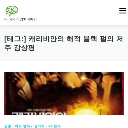
내
용
메뉴
으
더 디피의 영화이야기
로
바
로
영화
드라마 영화
범죄 · 느와르 영화
가
[태그:]
캐리비안의 해적 블랙 펄의 저
기
주 감상평
전쟁 · 역사 영화
로맨스 영화
판타지 · SF 영화
스릴러 · 미스터리 영화
전쟁 · 역사 영화
/
판타지 · SF 영화