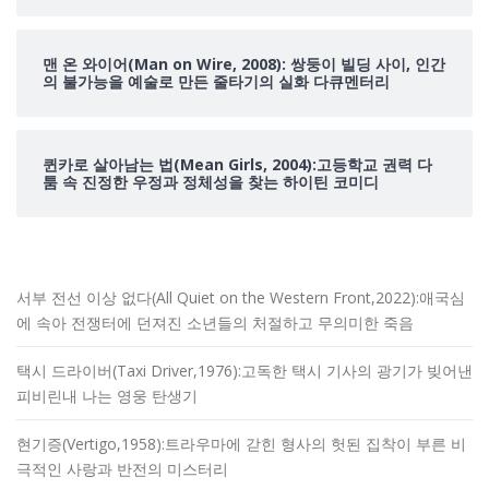
맨 온 와이어(Man on Wire, 2008): 쌍둥이 빌딩 사이, 인간
의 불가능을 예술로 만든 줄타기의 실화 다큐멘터리
퀸카로 살아남는 법(Mean Girls, 2004):고등학교 권력 다
툼 속 진정한 우정과 정체성을 찾는 하이틴 코미디
서부 전선 이상 없다(All Quiet on the Western Front,2022):애국심
에 속아 전쟁터에 던져진 소년들의 처절하고 무의미한 죽음
택시 드라이버(Taxi Driver,1976):고독한 택시 기사의 광기가 빚어낸
피비린내 나는 영웅 탄생기
현기증(Vertigo,1958):트라우마에 갇힌 형사의 헛된 집착이 부른 비
극적인 사랑과 반전의 미스터리