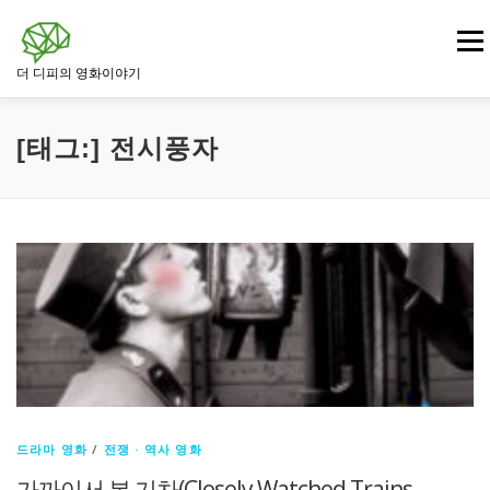
내
용
메뉴
으
더 디피의 영화이야기
로
바
로
영화
드라마 영화
범죄 · 느와르 영화
가
[태그:]
전시풍자
기
전쟁 · 역사 영화
로맨스 영화
판타지 · SF 영화
스릴러 · 미스터리 영화
드라마 영화
/
전쟁 · 역사 영화
가까이서 본 기차(Closely Watched Trains,