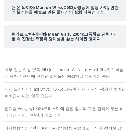
맨 온 와이어(Man on Wire, 2008): 쌍둥이 빌딩 사이, 인간
의 불가능을 예술로 만든 줄타기의 실화 다큐멘터리
퀸카로 살아남는 법(Mean Girls, 2004):고등학교 권력 다
툼 속 진정한 우정과 정체성을 찾는 하이틴 코미디
서부 전선 이상 없다(All Quiet on the Western Front,2022):애국심
에 속아 전쟁터에 던져진 소년들의 처절하고 무의미한 죽음
택시 드라이버(Taxi Driver,1976):고독한 택시 기사의 광기가 빚어낸
피비린내 나는 영웅 탄생기
현기증(Vertigo,1958):트라우마에 갇힌 형사의 헛된 집착이 부른 비
극적인 사랑과 반전의 미스터리
카사블랑카(Casablanca,1942):사랑을 희생하고 대의를 선택한 남