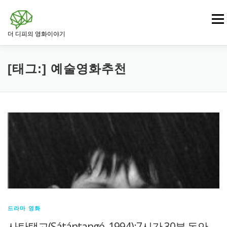
내
용
메뉴
으
더 디피의 영화이야기
로
바
로
영화
드라마 영화
범죄 · 느와르 영화
가
[태그:]
예술영화추천
기
전쟁 · 역사 영화
로맨스 영화
판타지 · SF 영화
스릴러 · 미스터리 영화
드라마 영화
사탄탱고(Sátántangó, 1994):7시간 30분 동안