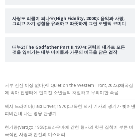
사랑도 리콜이 되나요(High Fidelity, 2000): 음악과 사랑,
그리고 자기 성찰을 유쾌하고 따뜻하게 그린 로맨틱 코미디
대부2(The Godfather Part II,1974):권력의 대가로 모든
것을 잃어가는 대부 마이클과 가문의 비극을 담은 걸작
서부 전선 이상 없다(All Quiet on the Western Front,2022):애국심
에 속아 전쟁터에 던져진 소년들의 처절하고 무의미한 죽음
택시 드라이버(Taxi Driver,1976):고독한 택시 기사의 광기가 빚어낸
피비린내 나는 영웅 탄생기
현기증(Vertigo,1958):트라우마에 갇힌 형사의 헛된 집착이 부른 비
극적인 사랑과 반전의 미스터리