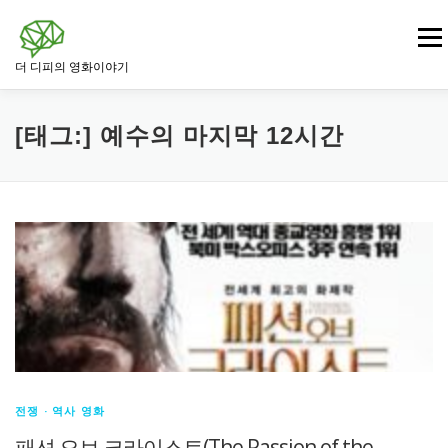
내
용
메뉴
으
더 디피의 영화이야기
로
바
로
영화
드라마 영화
범죄 · 느와르 영화
가
[태그:]
예수의 마지막 12시간
기
전쟁 · 역사 영화
로맨스 영화
판타지 · SF 영화
스릴러 · 미스터리 영화
전쟁 · 역사 영화
패션 오브 크라이스트(The Passion of the