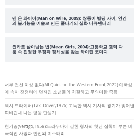
맨 온 와이어(Man on Wire, 2008): 쌍둥이 빌딩 사이, 인간
의 불가능을 예술로 만든 줄타기의 실화 다큐멘터리
퀸카로 살아남는 법(Mean Girls, 2004):고등학교 권력 다
툼 속 진정한 우정과 정체성을 찾는 하이틴 코미디
서부 전선 이상 없다(All Quiet on the Western Front,2022):애국심
에 속아 전쟁터에 던져진 소년들의 처절하고 무의미한 죽음
택시 드라이버(Taxi Driver,1976):고독한 택시 기사의 광기가 빚어낸
피비린내 나는 영웅 탄생기
현기증(Vertigo,1958):트라우마에 갇힌 형사의 헛된 집착이 부른 비
극적인 사랑과 반전의 미스터리