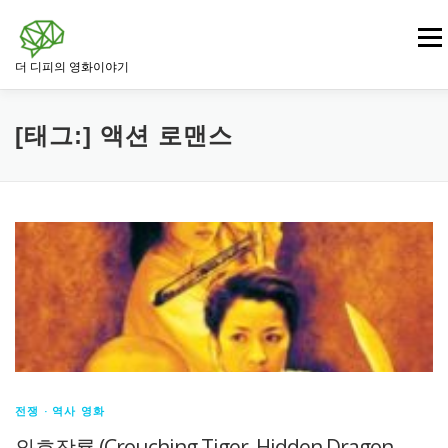
내
용
메뉴
으
더 디피의 영화이야기
로
바
로
영화
드라마 영화
범죄 · 느와르 영화
가
[태그:]
액션 로맨스
기
전쟁 · 역사 영화
로맨스 영화
판타지 · SF 영화
스릴러 · 미스터리 영화
전쟁 · 역사 영화
와호장룡 (Crouching Tiger, Hidden Dragon,