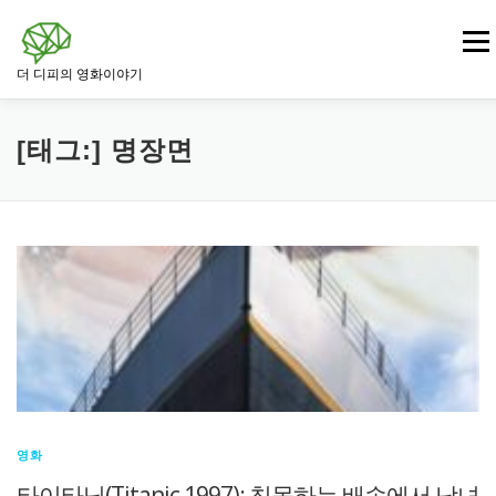
내
용
메뉴
으
더 디피의 영화이야기
로
바
로
영화
드라마 영화
범죄 · 느와르 영화
가
[태그:]
명장면
기
전쟁 · 역사 영화
로맨스 영화
판타지 · SF 영화
스릴러 · 미스터리 영화
영화
타이타닉(Titanic,1997): 침몰하는 배속에서 남녀