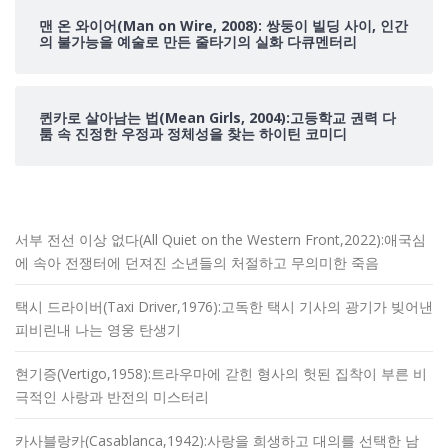
맨 온 와이어(Man on Wire, 2008): 쌍둥이 빌딩 사이, 인간
의 불가능을 예술로 만든 줄타기의 실화 다큐멘터리
퀸카로 살아남는 법(Mean Girls, 2004):고등학교 권력 다
툼 속 진정한 우정과 정체성을 찾는 하이틴 코미디
서부 전선 이상 없다(All Quiet on the Western Front,2022):애국심
에 속아 전쟁터에 던져진 소년들의 처절하고 무의미한 죽음
택시 드라이버(Taxi Driver,1976):고독한 택시 기사의 광기가 빚어낸
피비린내 나는 영웅 탄생기
현기증(Vertigo,1958):트라우마에 갇힌 형사의 헛된 집착이 부른 비
극적인 사랑과 반전의 미스터리
카사블랑카(Casablanca,1942):사랑을 희생하고 대의를 선택한 남