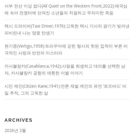
서부 전선 이상 없다(All Quiet on the Western Front,2022):애국심
에 속아 전쟁터에 던져진 소년들의 처절하고 무의미한 죽음
택시 드라이버(Taxi Driver,1976):고독한 택시 기사의 광기가 빚어낸
피비린내 나는 영웅 탄생기
현기증(Vertigo,1958):트라우마에 갇힌 형사의 헛된 집착이 부른 비
극적인 사랑과 반전의 미스터리
카사블랑카(Casablanca,1942):사랑을 희생하고 대의를 선택한 남
자, 카사블랑카 공항의 애틋한 이별 이야기
시민 케인(Citizen Kane,1941):언론 재벌 케인의 유언 ‘로즈버드’ 비
밀 추적, 그의 고독한 삶
ARCHIVES
2026년 2월