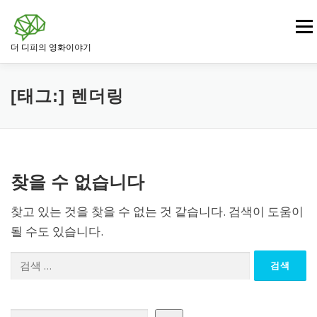
내
용
메뉴
으
더 디피의 영화이야기
로
바
로
영화
드라마 영화
범죄 · 느와르 영화
가
[태그:]
렌더링
기
전쟁 · 역사 영화
로맨스 영화
판타지 · SF 영화
찾을 수 없습니다
스릴러 · 미스터리 영화
찾고 있는 것을 찾을 수 없는 것 같습니다. 검색이 도움이
될 수도 있습니다.
검
색:
검색