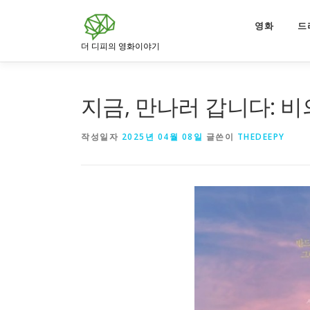
내
용
영화
드
으
더 디피의 영화이야기
로
바
로
지금, 만나러 갑니다: 비
가
기
작성일자
2025년 04월 08일
글쓴이
THEDEEPY