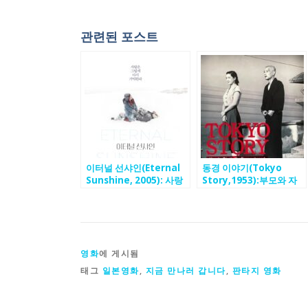
관련된 포스트
이터널 선샤인(Eternal
동경 이야기(Tokyo
Sunshine, 2005): 사랑
Story,1953):부모와 자
의 기억을 지우려는 연인
식 간의 거리와 인생의 무
의 상처와 재회를 그린 이
상함을 담담히 그려낸 가
야기
족 드라마
영화
에 게시됨
태그
일본영화
,
지금 만나러 갑니다
,
판타지 영화