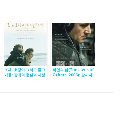
조제, 호랑이 그리고 물고
타인의 삶(The Lives of
기들: 장애의 현실과 사랑
Others, 2006): 감시자
을 그린, 오래도록 여운이
에게 찾아온 인간성, 감청
남는 인생영화
속 피어난 예술과 양심의
이야기