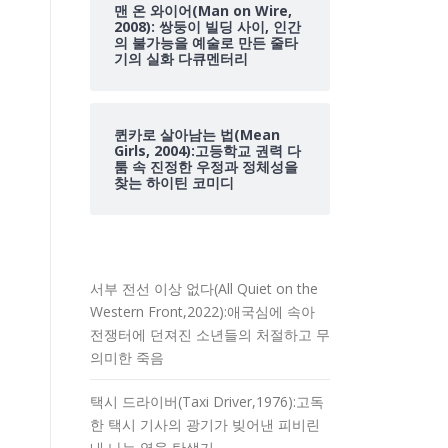
맨 온 와이어(Man on Wire,
2008): 쌍둥이 빌딩 사이, 인간
의 불가능을 예술로 만든 줄타
기의 실화 다큐멘터리
퀸카로 살아남는 법(Mean
Girls, 2004):고등학교 권력 다
툼 속 진정한 우정과 정체성을
찾는 하이틴 코미디
서부 전선 이상 없다(All Quiet on the
Western Front,2022):애국심에 속아
전쟁터에 던져진 소년들의 처절하고 무
의미한 죽음
택시 드라이버(Taxi Driver,1976):고독
한 택시 기사의 광기가 빚어낸 피비린
내 나는 영웅 탄생기