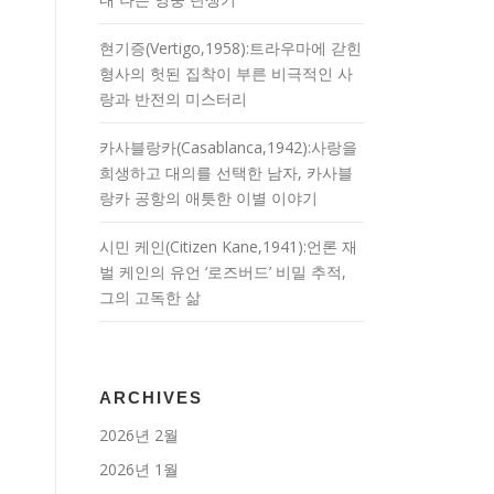
현기증(Vertigo,1958):트라우마에 갇힌
형사의 헛된 집착이 부른 비극적인 사
랑과 반전의 미스터리
카사블랑카(Casablanca,1942):사랑을
희생하고 대의를 선택한 남자, 카사블
랑카 공항의 애틋한 이별 이야기
시민 케인(Citizen Kane,1941):언론 재
벌 케인의 유언 ‘로즈버드’ 비밀 추적,
그의 고독한 삶
ARCHIVES
2026년 2월
2026년 1월