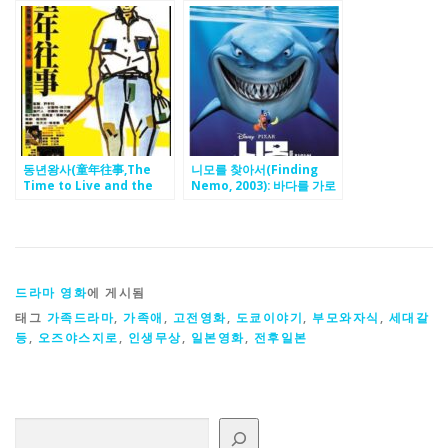
사회와 가정 속 방황을 그린
맛을 마주하는 이야기
누벨바그 명작
동년왕사(童年往事,The
니모를 찾아서(Finding
Time to Live and the
Nemo, 2003): 바다를 가로
Time to Die,1985):허우샤
지르는 아버지의 모험, 그리
오시엔 감독의 자전적 성장
고 믿음과 용기를 배우는 감
영화, 삶과 죽음을 담담히 그
동 애니메이션
린 대만의 걸작
드라마 영화
에 게시됨
태그
가족드라마
,
가족애
,
고전영화
,
도쿄이야기
,
부모와자식
,
세대갈
등
,
오즈야스지로
,
인생무상
,
일본영화
,
전후일본
검색