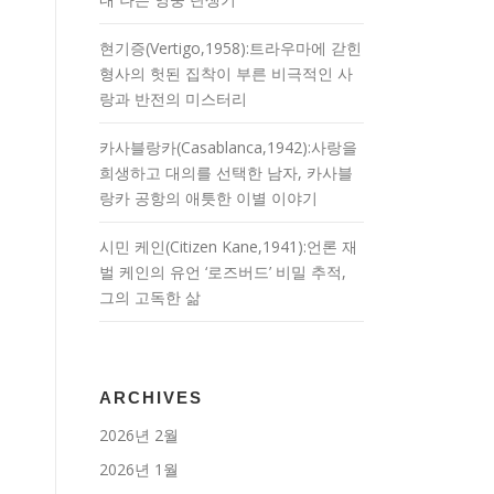
현기증(Vertigo,1958):트라우마에 갇힌
형사의 헛된 집착이 부른 비극적인 사
랑과 반전의 미스터리
카사블랑카(Casablanca,1942):사랑을
희생하고 대의를 선택한 남자, 카사블
랑카 공항의 애틋한 이별 이야기
시민 케인(Citizen Kane,1941):언론 재
벌 케인의 유언 ‘로즈버드’ 비밀 추적,
그의 고독한 삶
ARCHIVES
2026년 2월
2026년 1월