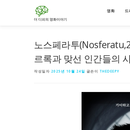
내
용
영화
드
으
더 디피의 영화이야기
로
바
로
노스페라투(Nosferatu,
가
기
르록과 맞선 인간들의 사
작성일자
2025년 10월 24일
글쓴이
THEDEEPY