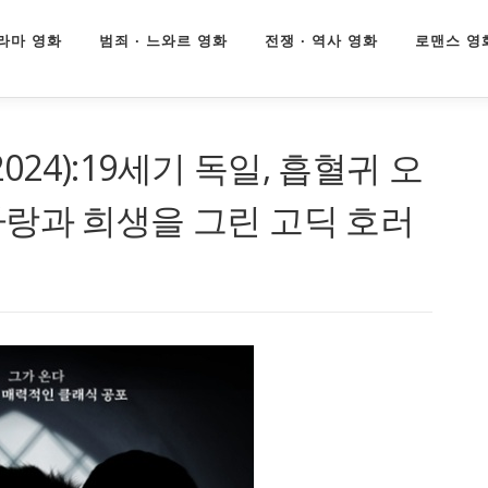
라마 영화
범죄 · 느와르 영화
전쟁 · 역사 영화
로맨스 영
2024):19세기 독일, 흡혈귀 오
랑과 희생을 그린 고딕 호러