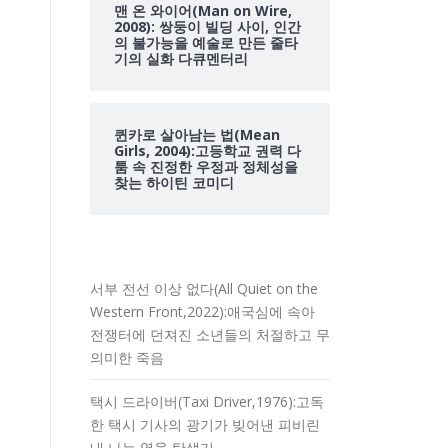
맨 온 와이어(Man on Wire,
2008): 쌍둥이 빌딩 사이, 인간
의 불가능을 예술로 만든 줄타
기의 실화 다큐멘터리
퀸카로 살아남는 법(Mean
Girls, 2004):고등학교 권력 다
툼 속 진정한 우정과 정체성을
찾는 하이틴 코미디
서부 전선 이상 없다(All Quiet on the
Western Front,2022):애국심에 속아
전쟁터에 던져진 소년들의 처절하고 무
의미한 죽음
택시 드라이버(Taxi Driver,1976):고독
한 택시 기사의 광기가 빚어낸 피비린
내 나는 영웅 탄생기